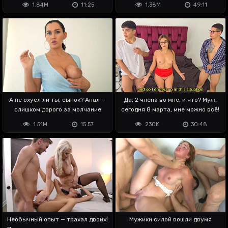
1.84M
11:25
1.38M
49:11
А не охуел ли ты, сынок? Анал —
Да, 2 члена во мне, и что? Муж,
слишком дорого за молчание
сегодня 8 марта, мне можно всё!
1.51M
15:57
230K
30:48
Необычный опыт — трахал двоих!
Мужики силой вошли двумя