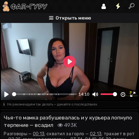
разговоры
схватил за горло
трахает в рот
Открыть меню
Play
00:00
14:10
Play
Mute
En
Не рекомендуем так делать — думайте о последствиях.
fu
Чья-то мамка разбушевалась и у курьера лопнуло
терпение — всадил
493K
Разговоры —
00:13
; схватил за горло —
02:13
; трахает в рот