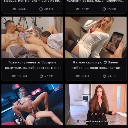
Правда, моя мачеха — одна из них
членами за раз, лишая скромницу
😳
целки
956K
38:01
6.11M
59:48
Тоже хочу кончать! Сводные
Я с ним сквиртую 😳 Зачем
родители, вы собираетесь меня
любовник, если пасынок так
ебать?
владеет хуем
3.07M
23:28
950K
24:56