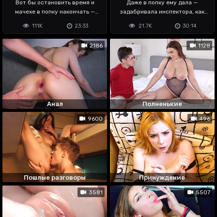
Вот бы остановить время и
Даже в попку ему дала —
мачехе в попку накончать —
задабривала инспектора, как
заебала орать
могла
111K
23:33
21.7K
30:14
2186
1128
Анал
Полненькие
9600
496
Пошлые разговоры
Принуждение
3581
5507