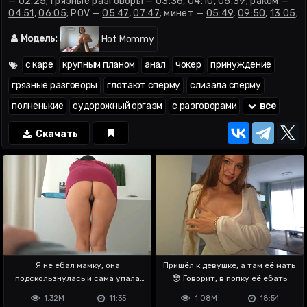
—
02:25
; грязные разговоры —
03:36
,
04:10
,
05:39
; раком —
04:51
,
06:05
; POV —
05:47
,
07:47
; минет —
05:49
,
09:50
,
13:05
;
вид снизу вблизи —
06:42
,
10:22
; оргазм до дрожи —
08:35
;
анал —
08:55
; камшот на лицо —
13:28
; слизала сперму —
Модель:
Hot Mommy
13:50
с каре
крупным планом
анал
чокер
принуждение
грязные разговоры
глотают сперму
слизала сперму
полненькие
судорожный оргазм
с разговорами
все
Скачать
Я не ебал мамку, она
Пришёл к девушке, а там её мать
подскользнулась и сама упала
😳 Говорит, в попку её ебать
мне на хуй
1.32M
11:35
1.08M
18:54