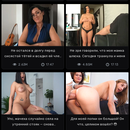
Не остался в долгу перед
Не зря говорили, что моя мамка
сисястой тётей и всадил ей член
шлюха. Сегодня трахнула и меня
по яйца
2.63M
17:47
4.85M
17:13
Упс, мачеха случайно села на
Для моей попки он большой! Он
утренний стояк — снова
что, целиком вошёл? 😳
трахаться