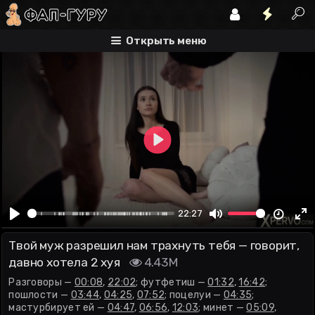
разговоры
футфетиш
пошлости
Открыть меню
Play
00:00
22:27
Play
Mute
En
Твой муж разрешил нам трахнуть тебя — говорит,
fu
давно хотела 2 хуя
4.43M
Разговоры —
00:08
,
22:02
; футфетиш —
01:32
,
16:42
;
пошлости —
03:44
,
04:25
,
07:52
; поцелуи —
04:35
;
мастурбирует ей —
04:47
,
06:56
,
12:03
; минет —
05:09
,