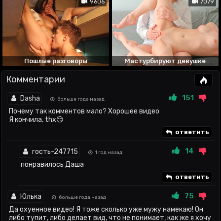
9606
7079
Пошлые разговоры
Мастурбируют девушке
Комментарии
151
Dasha
больше года назад
Почему так комментов мало? Хорошее видео
Я кончила, thx😏
ответить
14
гость-247715
1 год назад
понравилось Даша
ответить
75
Юлька
больше года назад
Да охуенное видео! Я тоже сколько уже мужу намекаю! Он
либо тупит, либо делает вид, что не понимает, как же я хочу