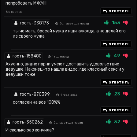
попробовать МЖМ!!!
ответить
6 ответов
153
гость-338173
больше года назад
ты чо мать, бросай мужа и ищи куколда, а не делай его
из своего мужа
ответить
49
гость-158480
1 год назад
Ахуенно, видно парни умеют доставить удовольствие
девушке. Наконец-то нашла видос, где классный секс и у
девушки тоже
ответить
23
гость-870399
1 год назад
согласен на все 100%%
ответить
32
гость-350262
больше года назад
И сколько раз кончила?