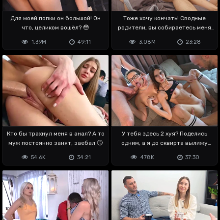
Для моей попки он большой! Он
Тоже хочу кончать! Сводные
что, целиком вошёл? 😳
родители, вы собираетесь меня
ебать?
1.39M
49:11
3.08M
23:28
Кто бы трахнул меня в анал? А то
У тебя здесь 2 хуя? Поделись
муж постоянно занят, заебал 🙄
одним, а я до сквирта вылижу
тебя 😏
54.6K
34:21
478K
37:30