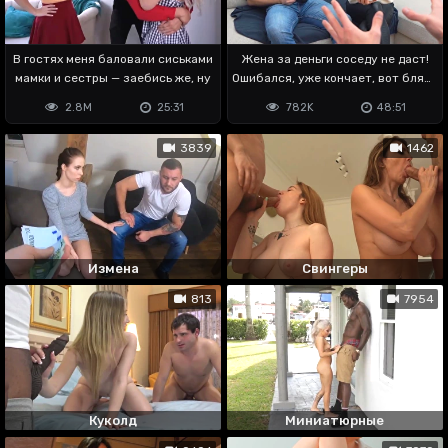
В гостях меня баловали сиськами
Жена за деньги соседу не даст!
мамки и сестры — заебись же, ну
Ошибался, уже кончает, вот блядь
🤬
2.8M
25:31
782K
48:51
3839
1462
Измена
Свингеры
813
7954
Куколд
Миниатюрные