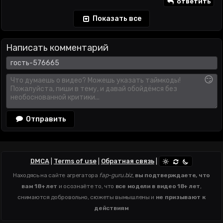
ответить
Показать все
Написать комментарий
😏
Отправить
DMCA
|
Terms of use
|
Обратная связь
|
Находясь на сайте агрегатора
fap-guru.biz
,
вы подтверждаете, что
вам 18+ лет
и осознаёте то, что
все модели в видео 18+ лет
,
снимаются добровольно, сюжеты вымышлены и
не призывают к
действиям