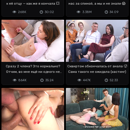
к её отцу — как же я кончала 💥
нас за спиной, а мы и не знали 😱
268K
30:02
3.38M
34:09
Сразу 2 члена? Это нормально?
Сквиртом обкончалась от анала 🥵
Отчим, во мне ещё ни одного не
Сама такого не ожидала (кастинг)
было
864K
35:24
447K
52:33