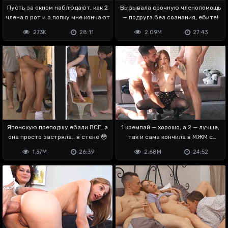
Пусть за окном наблюдают, как 2
Вызывала срочную членопомощь
члена в рот и в попку мне кончают
— подруга без сознания, ебите!
273K
28:11
2.09M
27:43
Японскую преподшу ебали ВСЕ, а
1 кремпай — хорошо, а 2 — лучше,
она просто застряла.. в стене 😳
так и сама кончила в МЖМ с
мужем
1.37M
26:39
2.68M
24:52