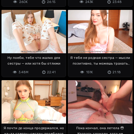
260K
26:15
243K
23:48
Ну поеби, тебе что жалко для
Я тебе не родная сестра — мысли
сестры — или хотя бы отлижи
позитивно, ты можешь трахать
меня
3.48M
22:41
151K
21:18
Я почти до конца продержался, но
Пока кончал, она летела 😳
из-за стервы-сестры проебался
Кровать сломали, зато не