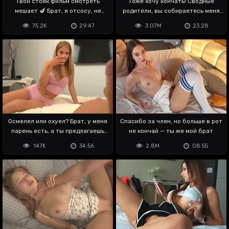
Твой стояк фильм смотреть
Тоже хочу кончать! Сводные
мешает 🍆 Брат, я отсосу, не
родители, вы собираетесь меня
возражаешь?
ебать?
75.2K
29:47
3.07M
23:28
Осмелел или охуел? Брат, у меня
Спасибо за член, но больше в рот
парень есть, а ты предлагаешь
не кончай — ты же мой брат
член
147K
34:56
2.8M
08:55