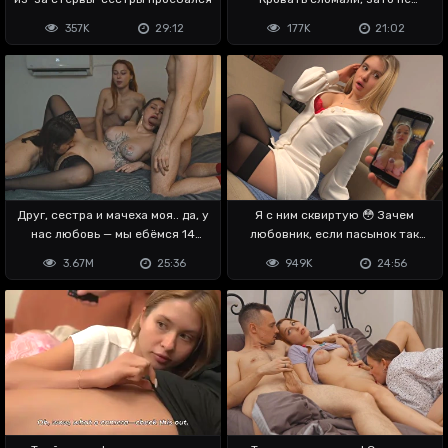
залетела
357K
29:12
177K
21:02
Друг, сестра и мачеха моя.. да, у
Я с ним сквиртую 😳 Зачем
нас любовь — мы ебёмся 14
любовник, если пасынок так
февраля
владеет хуем
3.67M
25:36
949K
24:56