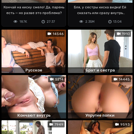
Кончай на киску смело! Да, парень
Бля, у сестры киска видна! Ей
есть — но разве это проблема?
сказать или сразу внутрь
накончать?
187K
27:37
2.35M
13:04
14546
1910
Русское
Брат и сестра
5214
14445
Кончают внутрь
Упругие попки
7949
9593