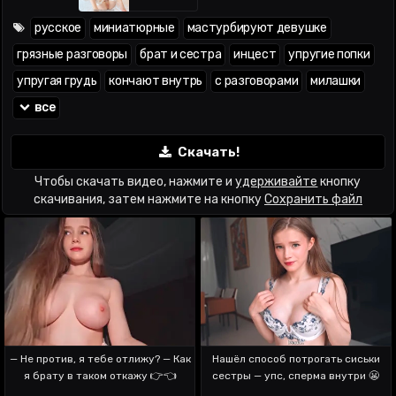
русское
миниатюрные
мастурбируют девушке
грязные разговоры
брат и сестра
инцест
упругие попки
упругая грудь
кончают внутрь
с разговорами
милашки
все
Скачать!
Чтобы скачать видео, нажмите и
удерживайте
кнопку
скачивания, затем нажмите на кнопку
Сохранить файл
— Не против, я тебе отлижу? — Как
Нашёл способ потрогать сиськи
я брату в таком откажу 👉👈
сестры — упс, сперма внутри 😬