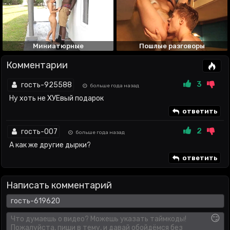
Миниатюрные
Пошлые разговоры
Комментарии
3
гость-925588
больше года назад
Ну хоть не ХУЕвый подарок
ответить
2
гость-007
больше года назад
А как же другие дырки?
ответить
Написать комментарий
😏