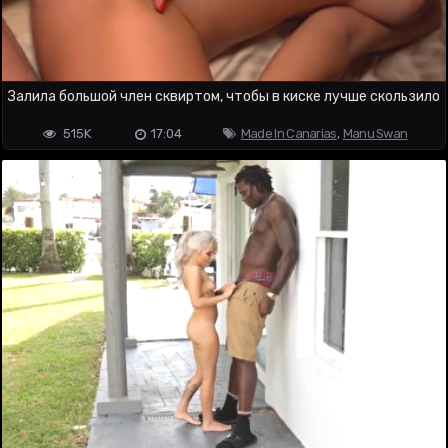
Залила большой член сквиртом, чтобы в киске лучше скользило
515K
17:04
Made In Canarias
,
Manu Swan