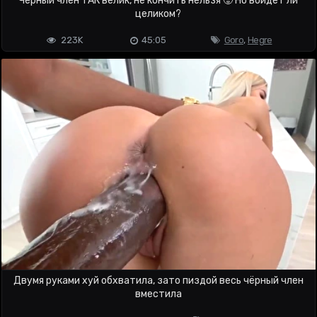
Чёрный член ТАК велик, не кончить нельзя 🥵 Но войдёт ли
целиком?
223K
45:05
Goro
,
Hegre
Двумя руками хуй обхватила, зато пиздой весь чёрный член
вместила