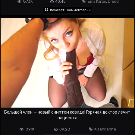
873K
40:45
Ema Karter
,
Dredd
показать комментарий
Большой член — новый симптом ковида! Горячая доктор лечит
пациента
891K
09:28
Kisankanna