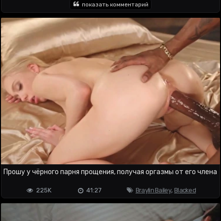
показать комментарий
Прошу у чёрного парня прощения, получая оргазмы от его члена
225K
41:27
Braylin Bailey
,
Blacked