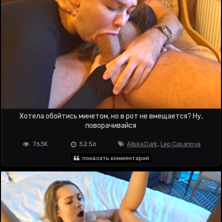
Хотела обойтись минетом, но в рот не вмещается? Ну,
поворачивайся
763K
52:56
Aliska Dark
,
Leo Casanova
показать комментарий