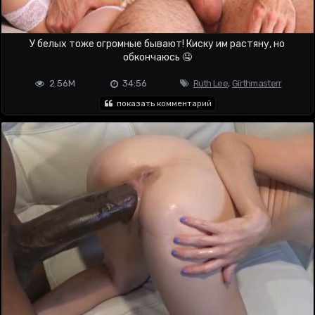
У белых тоже огромные бывают! Киску им растяну, но
обкончаюсь 🤤
2.56M
34:56
Ruth Lee
,
Girthmasterr
показать комментарий