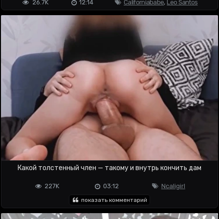
26.7K
12:14
Californiababe
,
Leo Santos
Какой толстенный член — такому и внутрь кончить дам
227K
03:12
Ncaligirl
показать комментарий