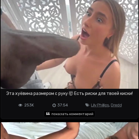
Эта хуёвина размером с руку 🤯 Есть риски для твоей киски!
253K
37:54
Lily Phillips
,
Dredd
показать комментарий