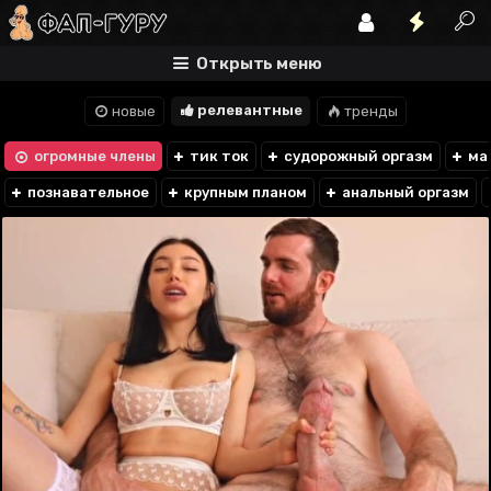
Открыть меню
релевантные
новые
тренды
огромные члены
тик ток
судорожный оргазм
мат
познавательное
крупным планом
анальный оргазм