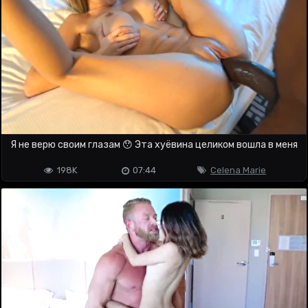
Я не верю своим глазам 😯 Эта хуёвина целиком вошла в меня
198K
07:44
Celena Marie