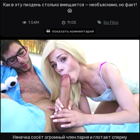
Как в эту пиздень столько вмещается — необъяснимо, но факт!
😱
1.54M
11:05
Sic Flics
показать комментарий
Нянечка сосёт огромный член парня и глотает сперму