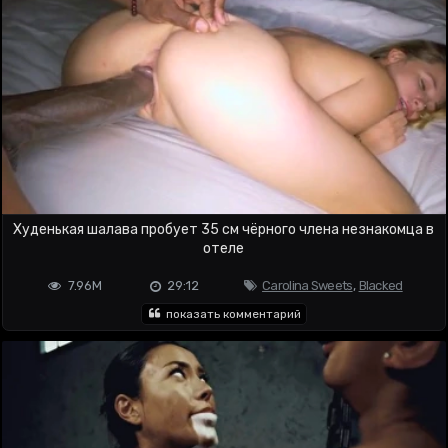
Худенькая шалава пробует 35 см чёрного члена незнакомца в
отеле
7.96M
29:12
Carolina Sweets
,
Blacked
показать комментарий