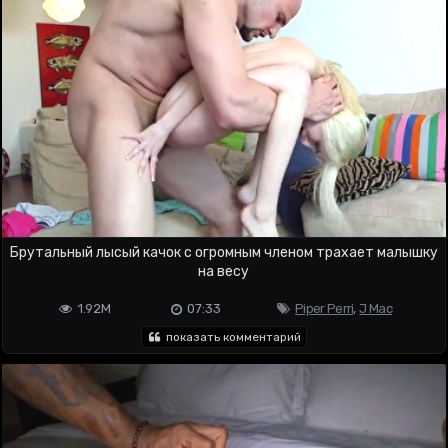
Брутальный лысый качок с огромным членом трахает малышку
на весу
1.92M
07:33
Piper Perri
,
J Mac
показать комментарий