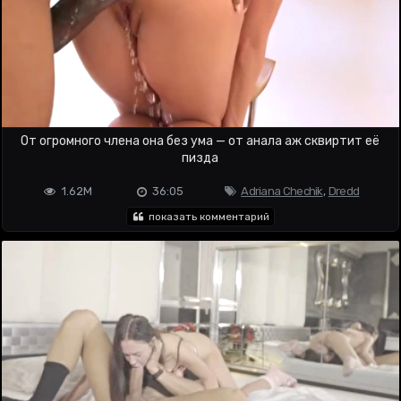
От огромного члена она без ума — от анала аж сквиртит её
пизда
1.62M
36:05
Adriana Chechik
,
Dredd
показать комментарий