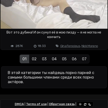
Вот это дубина! И он сунул её в мою пизду — я не могла не
кончить
287K
18:33
Gina Ferocious
,
Nick Moreno
01
02
03
04
05
06
07
В этой категории ты найдешь порно парней с
самыми большими членами среди всех порно
актёров.
DMCA
|
Terms of use
|
Обратная связь
|