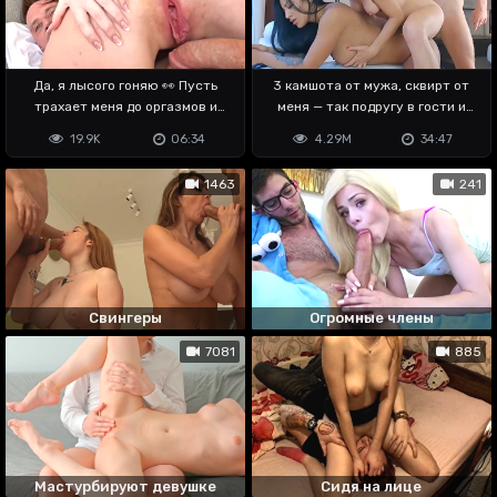
Да, я лысого гоняю 👀 Пусть
3 камшота от мужа, сквирт от
трахает меня до оргазмов и
меня — так подругу в гости и
кремпая 💥
приняли
19.9K
06:34
4.29M
34:47
1463
241
Свингеры
Огромные члены
7081
885
Мастурбируют девушке
Сидя на лице